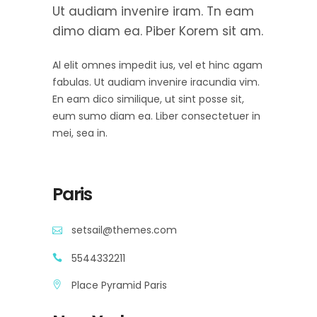
Ut audiam invenire iram. Tn eam
dimo diam ea. Piber Korem sit am.
Al elit omnes impedit ius, vel et hinc agam
fabulas. Ut audiam invenire iracundia vim.
En eam dico similique, ut sint posse sit,
eum sumo diam ea. Liber consectetuer in
mei, sea in.
Paris
setsail@themes.com
5544332211
Place Pyramid Paris