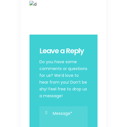
Leave a Reply
Do you have some
comments or questions
for us? We’d love to
hear from you! Don’t be
shy! Feel free to drop us
a message!