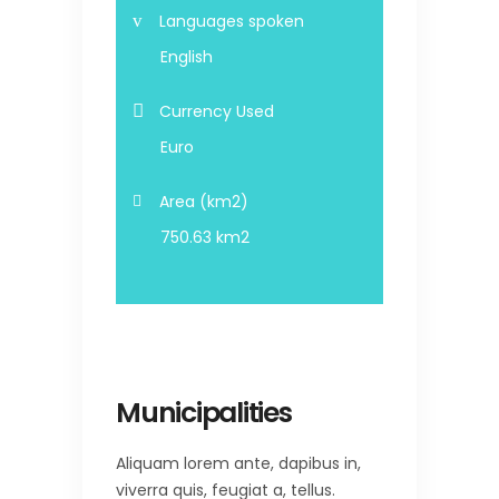
Languages spoken
English
Currency Used
Euro
Area (km2)
750.63 km2
Municipalities
Aliquam lorem ante, dapibus in,
viverra quis, feugiat a, tellus.