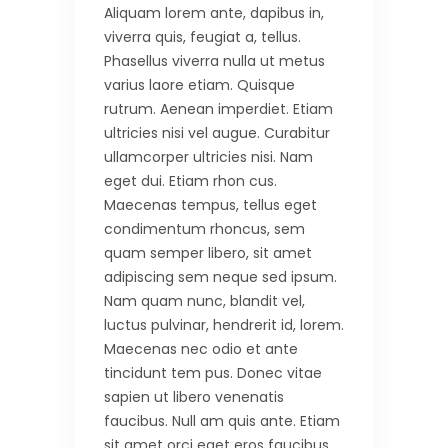
Aliquam lorem ante, dapibus in,
viverra quis, feugiat a, tellus.
Phasellus viverra nulla ut metus
varius laore etiam. Quisque
rutrum. Aenean imperdiet. Etiam
ultricies nisi vel augue. Curabitur
ullamcorper ultricies nisi. Nam
eget dui. Etiam rhon cus.
Maecenas tempus, tellus eget
condimentum rhoncus, sem
quam semper libero, sit amet
adipiscing sem neque sed ipsum.
Nam quam nunc, blandit vel,
luctus pulvinar, hendrerit id, lorem.
Maecenas nec odio et ante
tincidunt tem pus. Donec vitae
sapien ut libero venenatis
faucibus. Null am quis ante. Etiam
sit amet orci eget eros faucibus